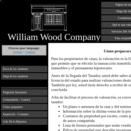
Página de ini
Mapa De Sit
Contácteno
Qué es una valo
Servicios Del V
William Wood Company
Para comprad
Choose your language:
Cómo preparars
English
Spanish
Para los propietarios de casas, la valoración es la 
que permite que se efectúe la transacción inmobilia
inmuebles y el prestamista hipotecario.
Ética de los tasadores
Antes de la llegada del Tasador, usted debe saber a
Jerga de los tasadores
licencia del estado para realizar valoraciones dest
También por ley, usted tiene derecho a recibir de s
concluida.
Preguntas frecuentes
A fin de facilitar el proceso de valoración, es conv
Compradores - Control
tasador:
Un plano o mensura de la casa y del terreno
Cómo prepararse
Información sobre la última venta de la pro
Inspección - Consejos
Contratos de propiedad por escrito, como 
de autos compartida
Calc De la Hipoteca
Lista de bienes personales que serán vendi
Póliza de propiedad que describe invasion