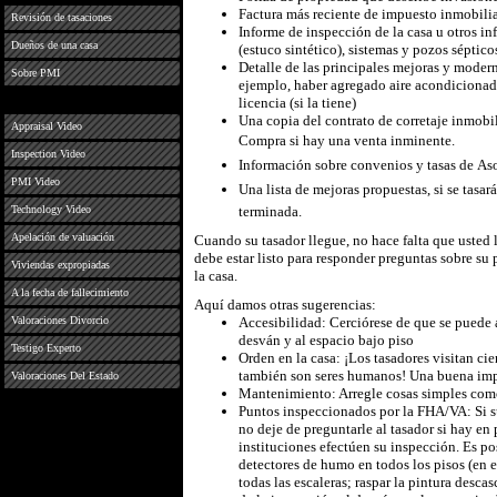
Factura más reciente de impuesto inmobilia
Revisión de tasaciones
Informe de inspección de la casa u otros in
Dueños de una casa
(estuco sintético), sistemas y pozos séptico
Detalle de las principales mejoras y modern
Sobre PMI
ejemplo, haber agregado aire acondicionado
licencia (si la tiene)
Una copia del contrato de corretaje inmobil
Appraisal Video
Compra si hay una venta inminente.
Inspection Video
Información sobre convenios y tasas de As
PMI Video
Una lista de mejoras propuestas, si se tas
Technology Video
terminada.
Apelación de valuación
Cuando su tasador llegue, no hace falta que usted 
debe estar listo para responder preguntas sobre su 
Viviendas expropiadas
la casa.
A la fecha de fallecimiento
Aquí damos otras sugerencias:
Valoraciones Divorcio
Accesibilidad: Cerciórese de que se puede a
desván y al espacio bajo piso
Testigo Experto
Orden en la casa: ¡Los tasadores visitan ci
también son seres humanos! Una buena impr
Valoraciones Del Estado
Mantenimiento: Arregle cosas simples como 
Puntos inspeccionados por la FHA/VA: Si s
no deje de preguntarle al tasador si hay en 
instituciones efectúen su inspección. Es po
detectores de humo en todos los pisos (en 
todas las escaleras; raspar la pintura descas